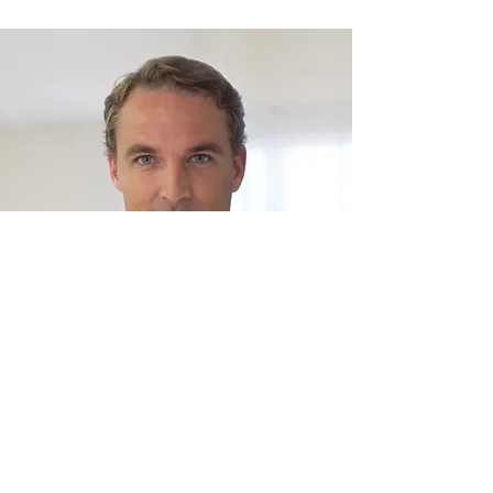
Meslekisigortalar.com
Abonelik Formu